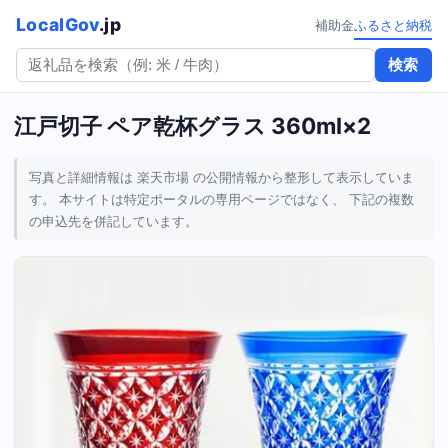
LocalGov
.jp
補助金
ふるさと納税
検索
江戸切子 ペア乾杯グラス 360ml×2
写真と詳細情報は 楽天市場 の公開情報から整形して表示していま
す。 本サイトは特定ポータルの専用ページではなく、 下記の複数
の申込先を併記しています。