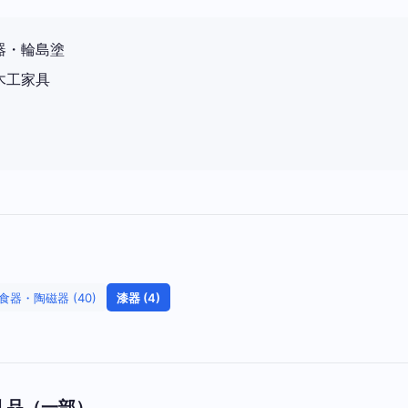
器・輪島塗
木工家具
食器・陶磁器 (40)
漆器 (4)
礼品（一部）