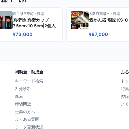
岩手県平泉町・漆器
大阪府高槻市・漆器
秀衡塗 秀衡カップ
酒かん器 燗匠 KS-0
7.5cm×10.5cm|2個入
¥73,000
¥87,000
補助金・助成金
ふる
キーワード検索
トッ
3 分診断
特集
新着
控除
締切間近
よく
士業の方へ
よくある質問
データ更新状況