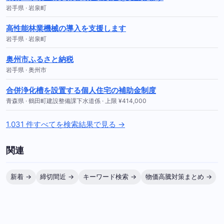
岩手県 · 岩泉町
高性能林業機械の導入を支援します
岩手県 · 岩泉町
奥州市ふるさと納税
岩手県 · 奥州市
合併浄化槽を設置する個人住宅の補助金制度
青森県 · 鶴田町建設整備課下水道係 · 上限 ¥414,000
1,031 件すべてを検索結果で見る →
関連
新着 →
締切間近 →
キーワード検索 →
物価高騰対策まとめ →