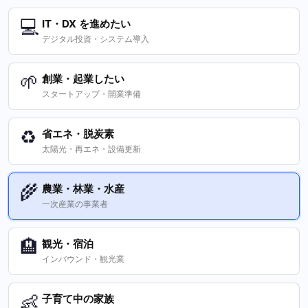
💻
IT・DX を進めたい
デジタル投資・システム導入
🌱
創業・起業したい
スタートアップ・開業準備
♻️
省エネ・脱炭素
太陽光・再エネ・設備更新
🌾
農業・林業・水産
一次産業の事業者
🏨
観光・宿泊
インバウンド・観光業
👶
子育て中の家族