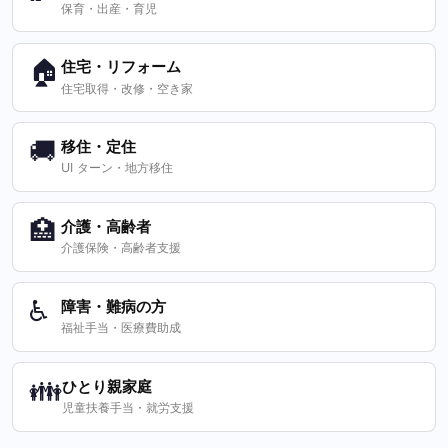
保育・出産・育児
🏠
住宅・リフォーム
住宅取得・改修・空き家
🚚
移住・定住
UI ターン・地方移住
🏥
介護・高齢者
介護保険・高齢者支援
♿
障害・難病の方
福祉手当・医療費助成
👪
ひとり親家庭
児童扶養手当・就労支援