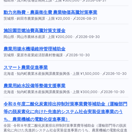
福島県 · 浅川町役場企画商工課 · 上限 ¥500,000 · 〆2026-08-31
動力光熱費・農薬衛生費 農業物価高騰対策事業
茨城県 · 鉾田市農業振興課 · 上限 ¥20,000 · 〆2026-08-31
施設園芸燃油費高騰対策支援金
岡山県 · 岡山市農林水産課 · 上限 ¥200,000 · 〆2026-09-30
農業用揚水機場維持管理補助金
宮城県 · 栗原市産業経済部農村整備課 · 〆2026-10-30
スマート農業促進事業
北海道 · 知内町農業水産振興課農業振興係 · 上限 ¥1,500,000 · 〆2026-10-30
農業用給水設備等整備支援事業
北海道 · 知内町農業水産振興課農業振興係 · 上限 ¥300,000 · 〆2026-10-30
令和８年度二酸化炭素排出抑制対策事業費等補助金（運輸部門
等の脱炭素化に向けた先進的システム社会実装促進事業のう
ち、農業機械の電動化促進事業）
全国 · 令和８年度二酸化炭素排出抑制対策事業費等補助金（運輸部門等の脱炭
素化に向けた先進的システム社会実装促進事業のうち、農業機械の電動化促進