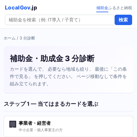
LocalGov
.jp
補助金
ふるさと納税
検索
ホーム
/ 3 分診断
補助金・助成金 3 分診断
カードを選んで、 必要なら地域も絞り、 最後に「この条
件で見る」 を押してください。 ページ移動なしで条件を
組み立てられます。
ステップ 1 — 当てはまるカードを選ぶ
🏢
事業者・経営者
中小企業・個人事業主の方