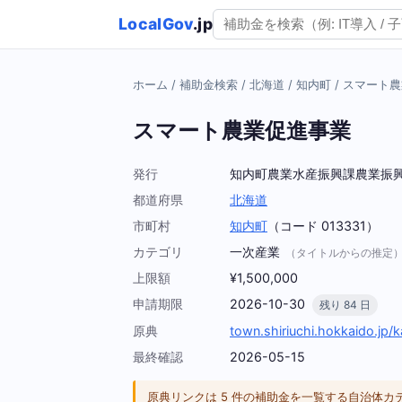
LocalGov
.jp
ホーム
/
補助金検索
/
北海道
/
知内町
/
スマート農
スマート農業促進事業
発行
知内町農業水産振興課農業振
都道府県
北海道
市町村
知内町
（コード 013331）
カテゴリ
一次産業
（タイトルからの推定
上限額
¥1,500,000
申請期限
2026-10-30
残り 84 日
原典
town.shiriuchi.hokkaido.jp
最終確認
2026-05-15
原典リンクは 5 件の補助金を一覧する自治体