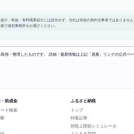
。 紹介・媒介・斡旋・有料職業紹介には該当せず、当社は依頼の契約当事者ではありま
検索で個別事務所をお選びください。
ソースから取得・整理したものです。 詳細・最新情報は上記「原典」リンクの公式
金・助成金
ふるさと納税
ワード検索
トップ
診断
特集記事
控除上限額シミュレータ
間近
よくある質問