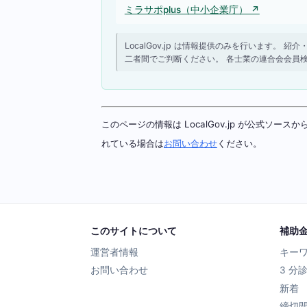
ミラサポplus（中小企業庁） ↗
LocalGov.jp は情報提供のみを行います
二者間でご判断ください。 各士業の連合会会員
このページの情報は LocalGov.jp が公式
れている場合は
お問い合わせ
ください。
このサイトについて
補助
運営者情報
キー
お問い合わせ
3 分
新着
締切