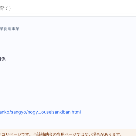
業促進事業
興係
）
/kanko/sangyo/nogy…ouseisankiban.html
カテゴリページです。当該補助金の専用ページではない場合があります。