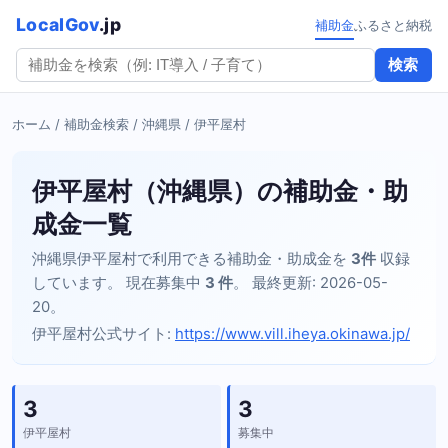
LocalGov
.jp
補助金
ふるさと納税
検索
ホーム
/
補助金検索
/
沖縄県
/ 伊平屋村
伊平屋村（沖縄県）の補助金・助
成金一覧
沖縄県伊平屋村で利用できる補助金・助成金を
3件
収録
しています。 現在募集中
3 件
。 最終更新: 2026-05-
20。
伊平屋村公式サイト:
https://www.vill.iheya.okinawa.jp/
3
3
伊平屋村
募集中