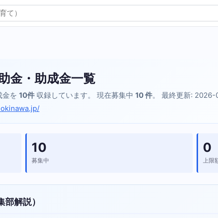
助金・助成金一覧
成金を
10件
収録しています。 現在募集中
10 件
。 最終更新: 2026-
o.okinawa.jp/
10
0
募集中
上限
集部解説）