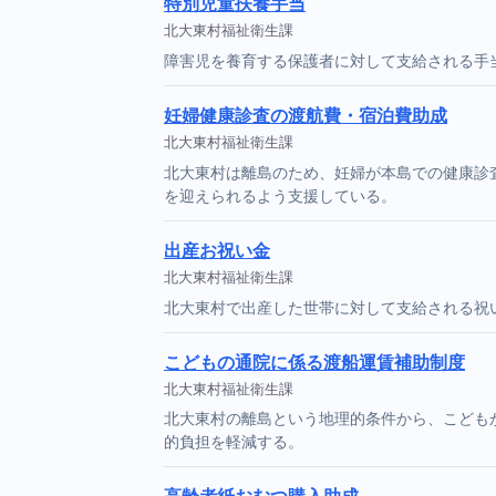
特別児童扶養手当
北大東村福祉衛生課
障害児を養育する保護者に対して支給される手
妊婦健康診査の渡航費・宿泊費助成
北大東村福祉衛生課
北大東村は離島のため、妊婦が本島での健康診
を迎えられるよう支援している。
出産お祝い金
北大東村福祉衛生課
北大東村で出産した世帯に対して支給される祝
こどもの通院に係る渡船運賃補助制度
北大東村福祉衛生課
北大東村の離島という地理的条件から、こども
的負担を軽減する。