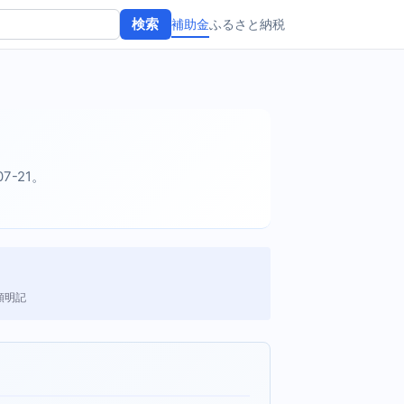
補助金
ふるさと納税
検索
07-21。
額明記