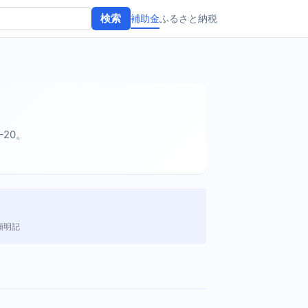
補助金
ふるさと納税
検索
-20。
額明記