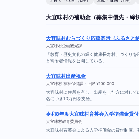
子育て・教育（2件）
医療・健康（1件）
大宜味村の補助金（募集中優先・締
大宜味村むらづくり応援寄附（ふるさと
大宜味村企画観光課
「教育・歴史文化の輝く健康長寿村」づくりを
と寄附者情報を公開している。
大宜味村出産祝金
大宜味村 福祉保健課 · 上限 ¥100,000
大宜味村に住所を有し、出産をした方に対して出
名につき10万円を支給。
令和8年度大宜味村育英会入学準備金貸付
大宜味村教育委員会
大宜味村育英会による入学準備金の貸付制度。