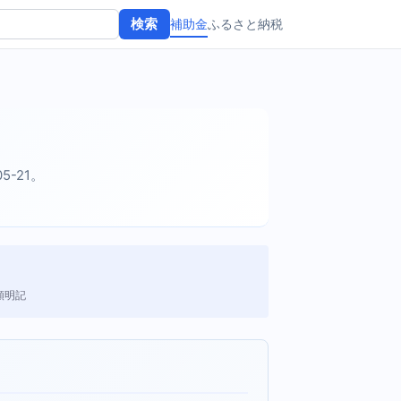
補助金
ふるさと納税
検索
05-21。
額明記