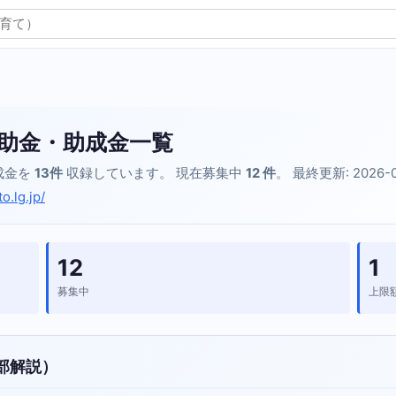
助金・助成金一覧
成金を
13件
収録しています。 現在募集中
12 件
。 最終更新: 2026-
o.lg.jp/
12
1
募集中
上限
部解説）