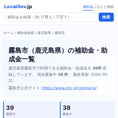
LocalGov
.jp
補助金
ふるさと納税
検索
ホーム
/
補助金検索
/
鹿児島県
/ 霧島市
霧島市（鹿児島県）の補助金・助
成金一覧
鹿児島県霧島市で利用できる補助金・助成金を
39件
収
録しています。 現在募集中
38 件
。 最終更新: 2026-05-
21。
霧島市公式サイト:
https://www.city-kirishima.jp/
39
38
霧島市
募集中