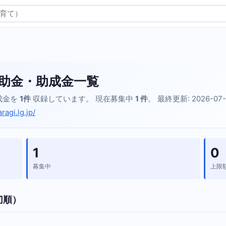
助金・助成金一覧
成金を
1件
収録しています。 現在募集中
1 件
。 最終更新: 2026-07
ragi.lg.jp/
1
0
募集中
上限
切順）