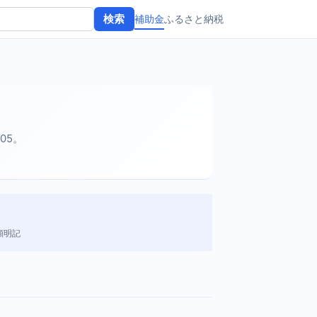
補助金
ふるさと納税
検索
-05。
額明記