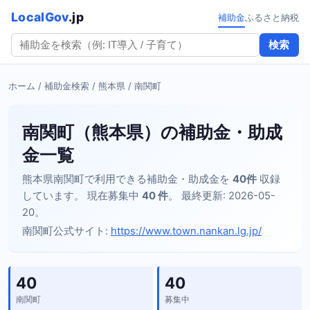
LocalGov
.jp
補助金
ふるさと納税
検索
ホーム
/
補助金検索
/
熊本県
/ 南関町
南関町（熊本県）の補助金・助成
金一覧
熊本県南関町で利用できる補助金・助成金を
40件
収録
しています。 現在募集中
40 件
。 最終更新: 2026-05-
20。
南関町公式サイト:
https://www.town.nankan.lg.jp/
40
40
南関町
募集中