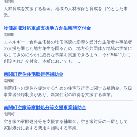
南関町
人材育成を支援する基金。地域の人材確保と育成を目的とした事
業。
物価高騰対応重点支援地方創生臨時交付金
南関町
エネルギー・食料品価格の物価高騰の影響を受けた生活者や事業者
の支援を通じた地方創生を図るため、地方公共団体が地域の実情に
応じてきめ細やかに必要な事業を実施できるよう、令和5年11月に
創設された交付金。本町においても、…
南関町定住住宅取得等補助金
南関町
南関町への定住を促進するための住宅取得等に関する補助金。取扱
事業者登録制度があり、新築住宅の取得を支援する事業。
南関町空家等家財処分等支援事業補助金
南関町
空き家の家財処分等を支援する補助金。空き家対策の一環として、
家財処分に要する費用を補助する事業。