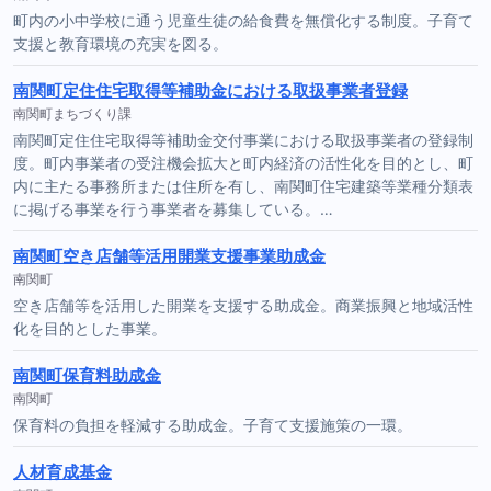
町内の小中学校に通う児童生徒の給食費を無償化する制度。子育て
支援と教育環境の充実を図る。
南関町定住住宅取得等補助金における取扱事業者登録
南関町まちづくり課
南関町定住住宅取得等補助金交付事業における取扱事業者の登録制
度。町内事業者の受注機会拡大と町内経済の活性化を目的とし、町
内に主たる事務所または住所を有し、南関町住宅建築等業種分類表
に掲げる事業を行う事業者を募集している。…
南関町空き店舗等活用開業支援事業助成金
南関町
空き店舗等を活用した開業を支援する助成金。商業振興と地域活性
化を目的とした事業。
南関町保育料助成金
南関町
保育料の負担を軽減する助成金。子育て支援施策の一環。
人材育成基金