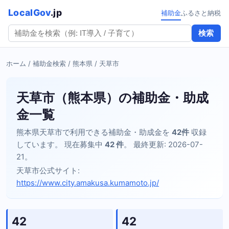
LocalGov
.jp
補助金
ふるさと納税
検索
ホーム
/
補助金検索
/
熊本県
/ 天草市
天草市（熊本県）の補助金・助成
金一覧
熊本県天草市で利用できる補助金・助成金を
42件
収録
しています。 現在募集中
42 件
。 最終更新: 2026-07-
21。
天草市公式サイト:
https://www.city.amakusa.kumamoto.jp/
42
42