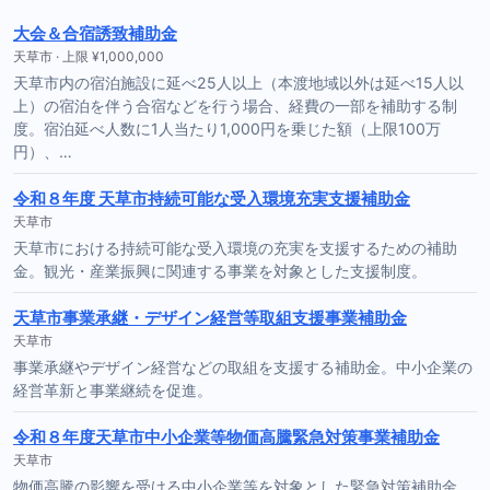
大会＆合宿誘致補助金
天草市 · 上限 ¥1,000,000
天草市内の宿泊施設に延べ25人以上（本渡地域以外は延べ15人以
上）の宿泊を伴う合宿などを行う場合、経費の一部を補助する制
度。宿泊延べ人数に1人当たり1,000円を乗じた額（上限100万
円）、…
令和８年度 天草市持続可能な受入環境充実支援補助金
天草市
天草市における持続可能な受入環境の充実を支援するための補助
金。観光・産業振興に関連する事業を対象とした支援制度。
天草市事業承継・デザイン経営等取組支援事業補助金
天草市
事業承継やデザイン経営などの取組を支援する補助金。中小企業の
経営革新と事業継続を促進。
令和８年度天草市中小企業等物価高騰緊急対策事業補助金
天草市
物価高騰の影響を受ける中小企業等を対象とした緊急対策補助金。