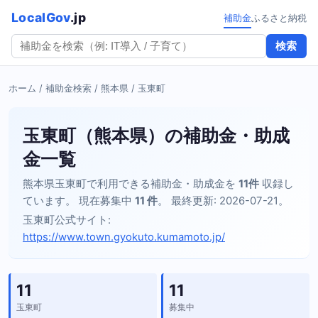
LocalGov
.jp
補助金
ふるさと納税
検索
ホーム
/
補助金検索
/
熊本県
/ 玉東町
玉東町（熊本県）の補助金・助成
金一覧
熊本県玉東町で利用できる補助金・助成金を
11件
収録し
ています。 現在募集中
11 件
。 最終更新: 2026-07-21。
玉東町公式サイト:
https://www.town.gyokuto.kumamoto.jp/
11
11
玉東町
募集中