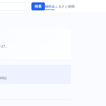
補助金
ふるさと納税
検索
-27。
額明記