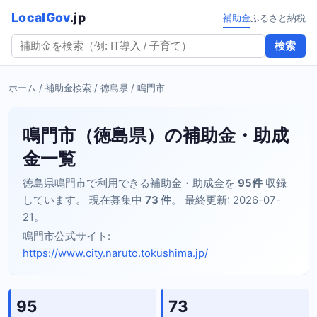
LocalGov
.jp
補助金
ふるさと納税
検索
ホーム
/
補助金検索
/
徳島県
/ 鳴門市
鳴門市（徳島県）の補助金・助成
金一覧
徳島県鳴門市で利用できる補助金・助成金を
95件
収録
しています。 現在募集中
73 件
。 最終更新: 2026-07-
21。
鳴門市公式サイト:
https://www.city.naruto.tokushima.jp/
95
73