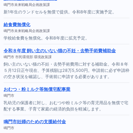
鳴門市未来戦略局企画政策課
新1年生のランドセルを無償で提供。令和8年度に実施予定。
給食費無償化
鳴門市未来戦略局企画政策課
学校給食費を無償化。令和8年度に拡充予定。
令和８年度 飼い主のいない猫の不妊・去勢手術費補助金
鳴門市 市民環境部 環境政策課
飼い主のいない猫の不妊・去勢手術費用に対する補助金。令和８年
５月12日正午現在、予算残額は28万5,500円。申請前に必ず申請枠
の空き状況を確認し、手術前に申請する必要があります。
おむつ・粉ミルク等無償宅配事業
鳴門市
乳幼児の保護者に対し、おむつや粉ミルク等の育児用品を無償で宅
配する事業。子育て家庭の経済的負担を軽減します。
鳴門市妊婦のための支援給付金
鳴門市