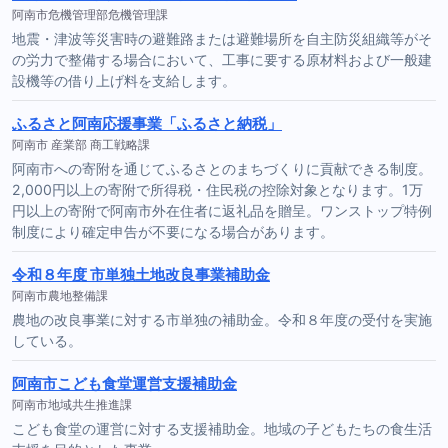
阿南市危機管理部危機管理課
地震・津波等災害時の避難路または避難場所を自主防災組織等がそ
の労力で整備する場合において、工事に要する原材料および一般建
設機等の借り上げ料を支給します。
ふるさと阿南応援事業「ふるさと納税」
阿南市 産業部 商工戦略課
阿南市への寄附を通じてふるさとのまちづくりに貢献できる制度。
2,000円以上の寄附で所得税・住民税の控除対象となります。1万
円以上の寄附で阿南市外在住者に返礼品を贈呈。ワンストップ特例
制度により確定申告が不要になる場合があります。
令和８年度 市単独土地改良事業補助金
阿南市農地整備課
農地の改良事業に対する市単独の補助金。令和８年度の受付を実施
している。
阿南市こども食堂運営支援補助金
阿南市地域共生推進課
こども食堂の運営に対する支援補助金。地域の子どもたちの食生活