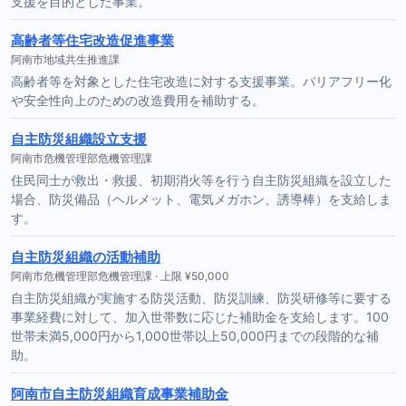
支援を目的とした事業。
高齢者等住宅改造促進事業
阿南市地域共生推進課
高齢者等を対象とした住宅改造に対する支援事業。バリアフリー化
や安全性向上のための改造費用を補助する。
自主防災組織設立支援
阿南市危機管理部危機管理課
住民同士が救出・救援、初期消火等を行う自主防災組織を設立した
場合、防災備品（ヘルメット、電気メガホン、誘導棒）を支給しま
す。
自主防災組織の活動補助
阿南市危機管理部危機管理課 · 上限 ¥50,000
自主防災組織が実施する防災活動、防災訓練、防災研修等に要する
事業経費に対して、加入世帯数に応じた補助金を支給します。100
世帯未満5,000円から1,000世帯以上50,000円までの段階的な補
助。
阿南市自主防災組織育成事業補助金