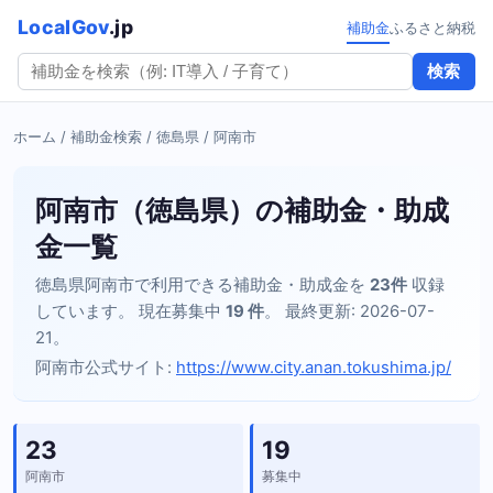
LocalGov
.jp
補助金
ふるさと納税
検索
ホーム
/
補助金検索
/
徳島県
/ 阿南市
阿南市（徳島県）の補助金・助成
金一覧
徳島県阿南市で利用できる補助金・助成金を
23件
収録
しています。 現在募集中
19 件
。 最終更新: 2026-07-
21。
阿南市公式サイト:
https://www.city.anan.tokushima.jp/
23
19
阿南市
募集中