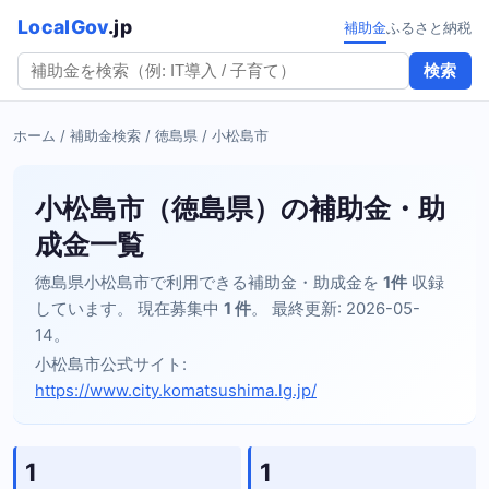
LocalGov
.jp
補助金
ふるさと納税
検索
ホーム
/
補助金検索
/
徳島県
/ 小松島市
小松島市（徳島県）の補助金・助
成金一覧
徳島県小松島市で利用できる補助金・助成金を
1件
収録
しています。 現在募集中
1 件
。 最終更新: 2026-05-
14。
小松島市公式サイト:
https://www.city.komatsushima.lg.jp/
1
1