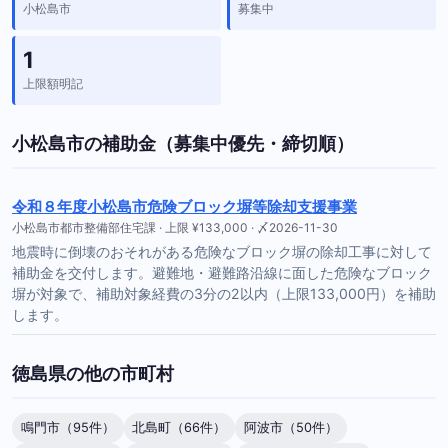
小松島市
募集中
1
上限額明記
小松島市の補助金（募集中優先・締切順）
令和８年度小松島市危険ブロック塀等除却支援事業
小松島市都市整備部住宅課 · 上限 ¥133,000 · 〆2026-11-30
地震時に倒壊のおそれがある危険なブロック塀の除却工事に対して
補助金を交付します。避難地・避難路沿線に面した危険なブロック
塀が対象で、補助対象経費の3分の2以内（上限133,000円）を補助
します。
徳島県の他の市町村
鳴門市（95件）
北島町（66件）
阿波市（50件）