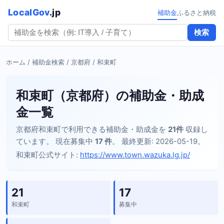
LocalGov
.jp
補助金
ふるさと納税
検索
ホーム
/
補助金検索
/
京都府
/ 和束町
和束町（京都府）の補助金・助成
金一覧
京都府和束町で利用できる補助金・助成金を
21件
収録し
ています。 現在募集中
17 件
。 最終更新: 2026-05-19。
和束町公式サイト:
https://www.town.wazuka.lg.jp/
21
17
和束町
募集中