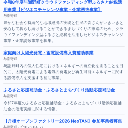
令和8年度与謝野町クラウドファンディング型ふるさと納税活
用事業【ビジネスチャレンジ事業・企業誘致事業】
与謝野町
豊かな社会や持続的な地域経済の実現と住民の皆さんがいきいきと
安心して暮らし続けることができるまちづくりの推進のため、クラ
ウドファンディング型ふるさと納税を活用したビジネスチャレンジ
事業・企業誘致事業を募集。
家庭向け太陽光発電・蓄電設備導入費補助事業
与謝野町
与謝野町内の個人住宅におけるエネルギーの自立化を図ることを目
的に、太陽光発電による電気の発電及び再生可能エネルギーに関す
る設備導入を支援する補助事業。
ふるさと応援補助金・ふるさとまちづくり活動応援補助金
与謝野町
令和7年度のふるさと応援補助金・ふるさとまちづくり活動応援補
助金の活用実績に関する情報。
【丹後オープンファクトリー2026 NeoTAN】参加事業者募集
与謝野町 · 〆2026-04-27