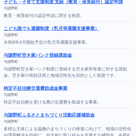
子ども・子育て支援制度 支給（教育・保育給付）認定申請
与謝野町
教育・保育給付の認定申請に関する制度。
こども誰でも通園制度（乳児等通園支援事業）
与謝野町
令和8年4月開始予定の乳児等通園支援事業。
与謝野町空き家バンク登録奨励金
与謝野町
与謝野町空き家バンク制度に登録する空き家所有者に対する奨励
金。空き家の有効活用と地域活性化を目的とした制度です。
特定不妊治療交通費助成金事業
与謝野町
特定不妊治療を受ける際の交通費を助成する事業。
与謝野町ふるさとまちづくり活動応援補助金
与謝野町
多様な主体による協働のまちづくりの推進に向けて、地域の活性化
や課題解決を目的に、自主的な取り組みを支援する補助金。令和8