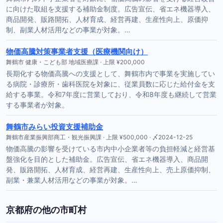
に向けた取組を支援する補助金制度。広告宣伝、省エネ機器導入、
商品開発、販路開拓、人材育成、経営再建、生産性向上、原価抑
制、副業人材活用などの事業が対象。…
物価高騰対策事業者支援（医療機関向け）
舞鶴市 健康・こども部 地域医療課 · 上限 ¥200,000
長期化する物価高騰への支援として、舞鶴市内で事業を実施してい
る病院・診療所・歯科医院を対象に、従業員数に応じた給付金を支
給する事業。令和7年度に営業しており、令和8年度も継続して営業
する事業者が対象。
舞鶴市みらい投資支援補助金
舞鶴市産業振興部商工・観光振興課 · 上限 ¥500,000 · 〆2024-12-25
物価高騰の影響を受けている市内中小企業者等の負担軽減と経営基
盤強化を目的とした補助金。広告宣伝、省エネ機器導入、商品開
発、販路開拓、人材育成、経営再建、生産性向上、売上原価抑制、
副業・兼業人材活用などの事業が対象。…
京都府の他の市町村