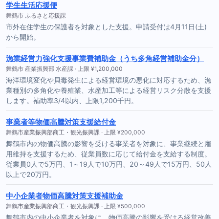
学生生活応援便
舞鶴市 ふるさと応援課
市外在住学生の保護者を対象とした支援。申請受付は4月11日(土)
から開始。
漁業経営力強化支援事業費補助金（うち多角経営補助金分）
舞鶴市 産業振興部 水産課 · 上限 ¥1,200,000
海洋環境変化や貝毒発生による経営環境の悪化に対応するため、漁
業種別の多角化や養殖業、水産加工等による経営リスク分散を支援
します。補助率3/4以内、上限1,200千円。
事業者等物価高騰対策支援給付金
舞鶴市産業振興部商工・観光振興課 · 上限 ¥200,000
舞鶴市内の物価高騰の影響を受ける事業者を対象に、事業継続と雇
用維持を支援するため、従業員数に応じて給付金を支給する制度。
従業員0人で5万円、1～19人で10万円、20～49人で15万円、50人
以上で20万円。
中小企業者物価高騰対策支援補助金
舞鶴市産業振興部商工・観光振興課 · 上限 ¥500,000
舞鶴市内の中小企業者を対象に、物価高騰の影響を受ける経営改善