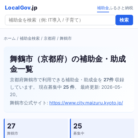
LocalGov
.jp
補助金
ふるさと納税
検索
ホーム
/
補助金検索
/
京都府
/ 舞鶴市
舞鶴市（京都府）の補助金・助成
金一覧
京都府舞鶴市で利用できる補助金・助成金を
27件
収録
しています。 現在募集中
25 件
。 最終更新: 2026-05-
20。
舞鶴市公式サイト:
https://www.city.maizuru.kyoto.jp/
27
25
舞鶴市
募集中