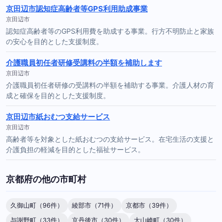
京田辺市認知症高齢者等GPS利用助成事業
京田辺市
認知症高齢者等のGPS利用費を助成する事業。行方不明防止と家族
の安心を目的とした支援制度。
介護職員初任者研修受講料の半額を補助します
京田辺市
介護職員初任者研修の受講料の半額を補助する事業。介護人材の育
成と確保を目的とした支援制度。
京田辺市紙おむつ支給サービス
京田辺市
高齢者等を対象とした紙おむつの支給サービス。在宅生活の支援と
介護負担の軽減を目的とした福祉サービス。
京都府の他の市町村
久御山町（96件）
綾部市（71件）
京都市（39件）
与謝野町（33件）
京丹後市（30件）
大山崎町（30件）