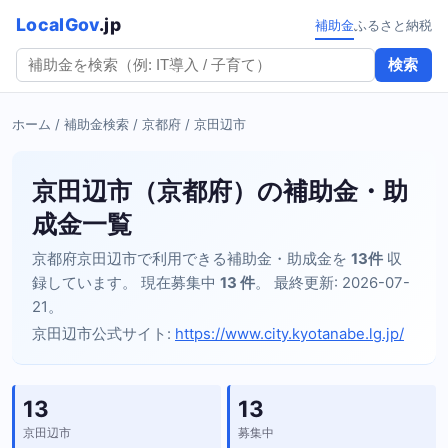
LocalGov
.jp
補助金
ふるさと納税
検索
ホーム
/
補助金検索
/
京都府
/ 京田辺市
京田辺市（京都府）の補助金・助
成金一覧
京都府京田辺市で利用できる補助金・助成金を
13件
収
録しています。 現在募集中
13 件
。 最終更新: 2026-07-
21。
京田辺市公式サイト:
https://www.city.kyotanabe.lg.jp/
13
13
京田辺市
募集中