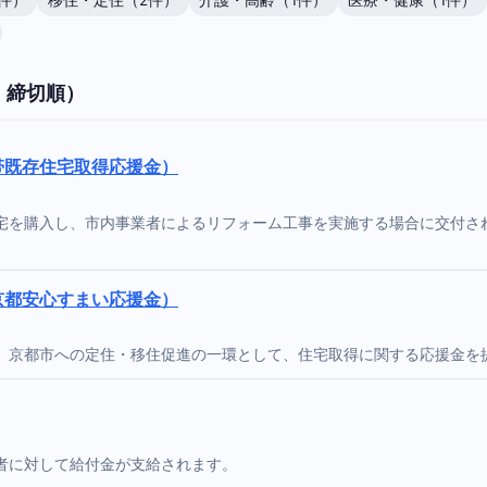
件）
移住・定住（2件）
介護・高齢（1件）
医療・健康（1件）
・締切順）
帯既存住宅取得応援金）
宅を購入し、市内事業者によるリフォーム工事を実施する場合に交付され
京都安心すまい応援金）
。京都市への定住・移住促進の一環として、住宅取得に関する応援金を
者に対して給付金が支給されます。