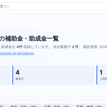
の補助金・助成金一覧
・助成金を
4件
収録しています。 現在募集中
4 件
。 最終更新: 2026
y.kyoto.lg.jp/nisikyo/
4
1
募集中
上限