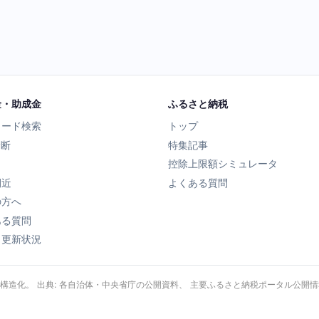
金・助成金
ふるさと納税
ワード検索
トップ
診断
特集記事
控除上限額シミュレータ
間近
よくある質問
の方へ
ある質問
タ更新状況
・構造化。 出典: 各自治体・中央省庁の公開資料、 主要ふるさと納税ポータル公開情報、 Wik