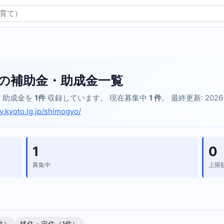
の補助金・助成金一覧
・助成金を
1件
収録しています。 現在募集中
1 件
。 最終更新: 2026
y.kyoto.lg.jp/shimogyo/
1
0
募集中
上限