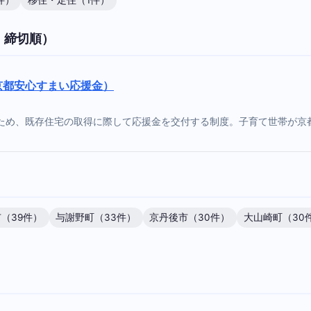
件）
移住・定住（1件）
・締切順）
京都安心すまい応援金）
ため、既存住宅の取得に際して応援金を交付する制度。子育て世帯が京
（39件）
与謝野町（33件）
京丹後市（30件）
大山崎町（30