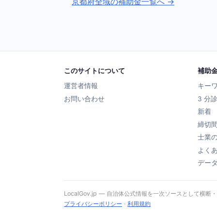
京都府全域の補助金一覧へ →
このサイトについて
補助
運営者情報
キー
お問い合わせ
3 分
新着
締切
士業
よく
デー
LocalGov.jp — 自治体公式情報を一次ソースとして横断
プライバシーポリシー
·
利用規約