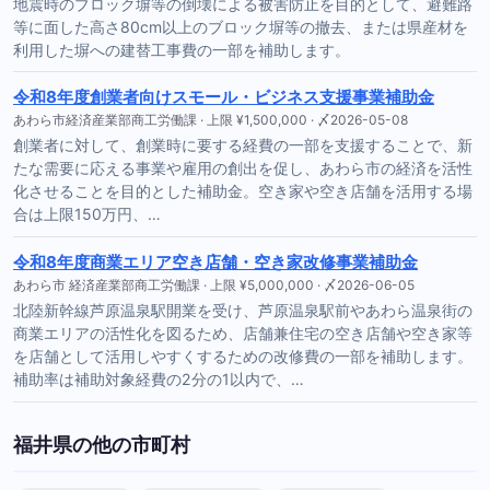
地震時のブロック塀等の倒壊による被害防止を目的として、避難路
等に面した高さ80cm以上のブロック塀等の撤去、または県産材を
利用した塀への建替工事費の一部を補助します。
令和8年度創業者向けスモール・ビジネス支援事業補助金
あわら市経済産業部商工労働課 · 上限 ¥1,500,000 · 〆2026-05-08
創業者に対して、創業時に要する経費の一部を支援することで、新
たな需要に応える事業や雇用の創出を促し、あわら市の経済を活性
化させることを目的とした補助金。空き家や空き店舗を活用する場
合は上限150万円、…
令和8年度商業エリア空き店舗・空き家改修事業補助金
あわら市 経済産業部商工労働課 · 上限 ¥5,000,000 · 〆2026-06-05
北陸新幹線芦原温泉駅開業を受け、芦原温泉駅前やあわら温泉街の
商業エリアの活性化を図るため、店舗兼住宅の空き店舗や空き家等
を店舗として活用しやすくするための改修費の一部を補助します。
補助率は補助対象経費の2分の1以内で、…
福井県の他の市町村