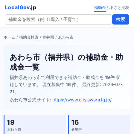
LocalGov
.jp
補助金
ふるさと納税
検索
ホーム
/
補助金検索
/
福井県
/ あわら市
あわら市（福井県）の補助金・助
成金一覧
福井県あわら市で利用できる補助金・助成金を
19件
収
録しています。 現在募集中
16 件
。 最終更新: 2026-07-
21。
あわら市公式サイト:
https://www.city.awara.lg.jp/
19
16
あわら市
募集中