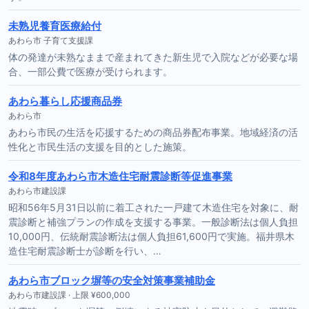
未熟児養育医療給付
あわら市 子育て支援課
体の発達が未熟なままで産まれてきた新生児で入院などが必要な場
合、一部公費で医療が受けられます。
あわら暮らし応援商品券
あわら市
あわら市民の生活を応援するための商品券配布事業。地域経済の活
性化と市民生活の支援を目的とした施策。
令和8年度あわら市木造住宅耐震診断等促進事業
あわら市建設課
昭和56年5月31日以前に着工された一戸建て木造住宅を対象に、耐
震診断と補強プランの作成を支援する事業。一般診断法は個人負担
10,000円、伝統耐震診断法は個人負担61,600円で実施。福井県木
造住宅耐震診断士が診断を行い、…
あわら市ブロック塀等の安全対策事業補助金
あわら市建設課 · 上限 ¥600,000