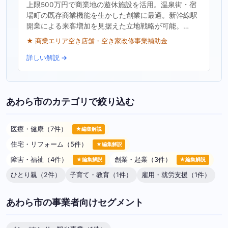
上限500万円で商業地の遊休施設を活用。温泉街・宿
場町の既存商業機能を生かした創業に最適。新幹線駅
開業による来客増加を見据えた立地戦略が可能。…
★ 商業エリア空き店舗・空き家改修事業補助金
詳しい解説 →
あわら市のカテゴリで絞り込む
医療・健康（7件）
★編集解説
住宅・リフォーム（5件）
★編集解説
障害・福祉（4件）
創業・起業（3件）
★編集解説
★編集解説
ひとり親（2件）
子育て・教育（1件）
雇用・就労支援（1件）
あわら市の事業者向けセグメント