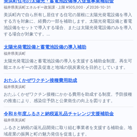
美浜町住宅の太陽光・蓄電池設備導入促進事業補助金
福井県美浜町エネルギー政策課 · 上限 ¥505,000 · 〆2026-10-31
美浜町内で自ら所有し居住する住宅の屋根に太陽光発電設備を導入
する方を対象に、経費の一部を補助します。太陽光発電設備と蓄電
池設備をセットで導入する場合、または太陽光発電設備のみを導入
する場合が対象です。…
太陽光発電設備と蓄電池設備の導入補助
福井県美浜町
太陽光発電設備と蓄電池設備の導入を支援する補助金制度。再生可
能エネルギーの普及促進と地域の脱炭素化を目的としています。
おたふくかぜワクチン接種費用助成
福井県美浜町
おたふくかぜワクチン接種にかかる費用を助成する制度。予防接種
の推進により、感染症予防と公衆衛生の向上を図ります。
令和８年度ふるさと納税返礼品チャレンジ支援補助金
福井県美浜町
ふるさと納税の返礼品開発に取り組む事業者を支援する補助金。地
域産業の振興と町の魅力発信を促進します。