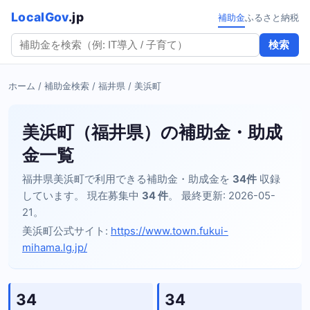
LocalGov
.jp
補助金
ふるさと納税
検索
ホーム
/
補助金検索
/
福井県
/ 美浜町
美浜町（福井県）の補助金・助成
金一覧
福井県美浜町で利用できる補助金・助成金を
34件
収録
しています。 現在募集中
34 件
。 最終更新: 2026-05-
21。
美浜町公式サイト:
https://www.town.fukui-
mihama.lg.jp/
34
34