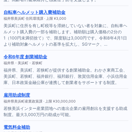
自転車ヘルメット購入費補助金
福井県美浜町 住民環境課 · 上限 ¥3,000
美浜町に住所を有し町税等を滞納していない者を対象に、自転車ヘ
ルメット購入費の一部を補助します。補助額は購入価格の2分の
1（100円未満切捨て）で、限度額は3,000円です。令和8年4月1日
より補助対象ヘルメットの基準を拡大し、SGマーク、…
令和6年度 創業補助金
福井県・美浜町・若狭町
福井県、美浜町、若狭町が提供する創業補助金。わかさ東商工会、
美浜町、若狭町、福井銀行、福邦銀行、敦賀信用金庫、小浜信用金
庫、日本政策金融公庫が連携して創業者をサポートする制度。
雇用助成制度
福井県美浜町産業政策課 · 上限 ¥30,000,000
若狭美浜インター産業団地への進出企業の雇用創出を支援する助成
制度。最大3,000万円の助成が可能。
電気料金補助