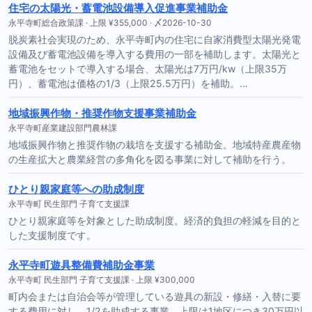
住宅の太陽光・蓄電池設備導入促進事業補助金
永平寺町総合政策課 · 上限 ¥355,000 · 〆2026-10-30
脱炭素社会実現のため、永平寺町内の住宅に自家消費型太陽光発電
設備及び蓄電池設備を導入する費用の一部を補助します。太陽光と
蓄電池をセットで導入する場合、太陽光は7万円/kw（上限35万
円）、蓄電池は価格の1/3（上限25.5万円）を補助。…
地域振興作物・推奨作物支援事業補助金
永平寺町産業建設部門農林課
地域振興作物と推奨作物の栽培を支援する補助金。地域特産農産物
の生産拡大と農業経営の多角化を図る事業に対して補助を行う。
ひとり親家庭等への助成制度
永平寺町 民生部門 子育て支援課
ひとり親家庭等を対象とした助成制度。経済的負担の軽減を目的と
した支援制度です。
永平寺町遊具整備費補助金事業
永平寺町 民生部門 子育て支援課 · 上限 ¥300,000
町内会または自治会等が管理している遊具の新設・修繕・入替に要
する費用に対し、1/2を助成する事業。上限は1地区につき30万円以