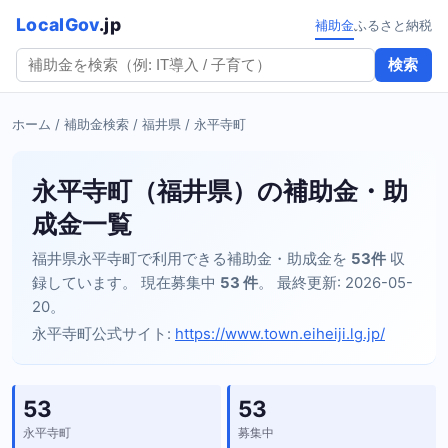
LocalGov
.jp
補助金
ふるさと納税
検索
ホーム
/
補助金検索
/
福井県
/ 永平寺町
永平寺町（福井県）の補助金・助
成金一覧
福井県永平寺町で利用できる補助金・助成金を
53件
収
録しています。 現在募集中
53 件
。 最終更新: 2026-05-
20。
永平寺町公式サイト:
https://www.town.eiheiji.lg.jp/
53
53
永平寺町
募集中