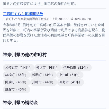
業者との直接契約により、電気代の節約が可能。
二宮町くらし応援商品券
二宮町都市部産業振興課商工観光班 · 上限 ¥8,000 · 〆2026-04-28
令和8年3月1日時点で二宮町の住民基本台帳に登録されている全町
民を対象に、町内の事業所及び店舗で利用できる商品券を配布。物
価高騰の影響を受けた生活者の負担軽減と町内事業者への支援を目
的とする。…
神奈川県の他の市町村
相模原市（114件）
横浜市（98件）
伊勢原市（82件）
箱根町（65件）
松田町（61件）
中井町（51件）
開成町（45件）
川崎市（44件）
秦野市（41件）
鎌倉市（40件）
神奈川県の補助金