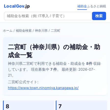
LocalGov
.jp
補助金
ふるさと納税
検索
ホーム
/
補助金検索
/
神奈川県
/ 二宮町
二宮町（神奈川県）の補助金・助
成金一覧
神奈川県二宮町で利用できる補助金・助成金を
8件
収録
しています。 現在募集中
7 件
。 最終更新: 2026-07-
21。
二宮町公式サイト:
https://www.town.ninomiya.kanagawa.jp/
8
7