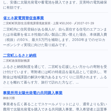
し、安価に太陽光発電や蓄電池を購入できます。災害時の電気確保
に有効です。
省エネ家電買替促進事業
二宮町町民部生活環境課環境政策班 · 上限 ¥50,000 · 〆2027-01-29
二宮町内に住民登録がある個人が、自ら居住する住宅のエアコンま
たは冷蔵庫を省エネ性能の高い製品に買い替えた場合、本体購入費
（税抜）の50％、最大5万円を補助します。2050年までのゼロカ
ーボンシティ実現に向けた取り組みです。
二宮町ふるさと納税
二宮町政策部財務課
ふるさと納税制度を通じて、二宮町を応援したい方からの寄附を受
け付けています。寄附者には町の特産品を返礼品として提供し、寄
附金は地域課題の解決や魅力あるまちづくりに活用されます。ふる
さとを離れて暮らす方、旅行で訪れた方など、…
事業所用太陽光発電の共同購入事業
神奈川県
事業者を広く募ることでスケールメリットにより、通常よりも安い
費用で太陽光発電を購入できる共同購入事業。導入希望者と設置事