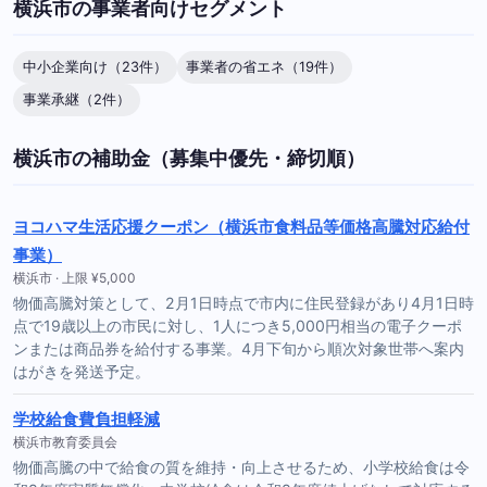
横浜市の事業者向けセグメント
中小企業向け（23件）
事業者の省エネ（19件）
事業承継（2件）
横浜市の補助金（募集中優先・締切順）
ヨコハマ生活応援クーポン（横浜市食料品等価格高騰対応給付
事業）
横浜市 · 上限 ¥5,000
物価高騰対策として、2月1日時点で市内に住民登録があり4月1日時
点で19歳以上の市民に対し、1人につき5,000円相当の電子クーポ
ンまたは商品券を給付する事業。4月下旬から順次対象世帯へ案内
はがきを発送予定。
学校給食費負担軽減
横浜市教育委員会
物価高騰の中で給食の質を維持・向上させるため、小学校給食は令