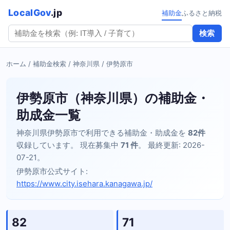
LocalGov
.jp
補助金
ふるさと納税
検索
ホーム
/
補助金検索
/
神奈川県
/ 伊勢原市
伊勢原市（神奈川県）の補助金・
助成金一覧
神奈川県伊勢原市で利用できる補助金・助成金を
82件
収録しています。 現在募集中
71 件
。 最終更新: 2026-
07-21。
伊勢原市公式サイト:
https://www.city.isehara.kanagawa.jp/
82
71