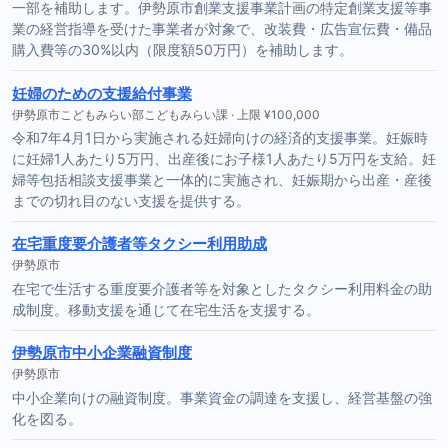
一部を補助します。伊勢原市創業支援事業計画の特定創業支援等事
業の経営指導を受けた事業者が対象で、改装費・広告宣伝費・備品
購入費等の30%以内（限度額50万円）を補助します。
妊婦のための支援給付事業
伊勢原市こどもみらい部こどもみらい課 · 上限 ¥100,000
令和7年4月1日から実施される妊婦向けの経済的支援事業。妊娠時
に妊婦1人あたり5万円、出産後にお子様1人あたり5万円を支給。妊
婦等包括相談支援事業と一体的に実施され、妊娠期から出産・産後
までの切れ目のない支援を提供する。
在宅重度要介護者等タクシー利用助成
伊勢原市
在宅で生活する重度要介護者等を対象としたタクシー利用料金の助
成制度。移動支援を通じて在宅生活を支援する。
伊勢原市中小企業融資制度
伊勢原市
中小企業向けの融資制度。事業資金の調達を支援し、経営基盤の強
化を図る。