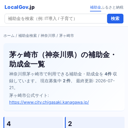
LocalGov
.jp
補助金
ふるさと納税
検索
ホーム
/
補助金検索
/
神奈川県
/ 茅ヶ崎市
茅ヶ崎市（神奈川県）の補助金・
助成金一覧
神奈川県茅ヶ崎市で利用できる補助金・助成金を
4件
収
録しています。 現在募集中
2 件
。 最終更新: 2026-07-
21。
茅ヶ崎市公式サイト:
https://www.city.chigasaki.kanagawa.jp/
4
2