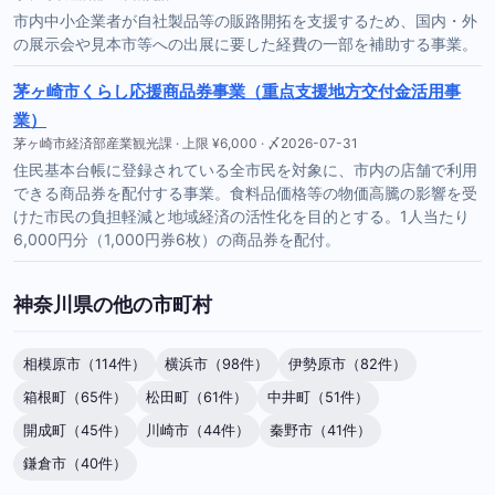
市内中小企業者が自社製品等の販路開拓を支援するため、国内・外
の展示会や見本市等への出展に要した経費の一部を補助する事業。
茅ヶ崎市くらし応援商品券事業（重点支援地方交付金活用事
業）
茅ヶ崎市経済部産業観光課 · 上限 ¥6,000 · 〆2026-07-31
住民基本台帳に登録されている全市民を対象に、市内の店舗で利用
できる商品券を配付する事業。食料品価格等の物価高騰の影響を受
けた市民の負担軽減と地域経済の活性化を目的とする。1人当たり
6,000円分（1,000円券6枚）の商品券を配付。
神奈川県の他の市町村
相模原市（114件）
横浜市（98件）
伊勢原市（82件）
箱根町（65件）
松田町（61件）
中井町（51件）
開成町（45件）
川崎市（44件）
秦野市（41件）
鎌倉市（40件）