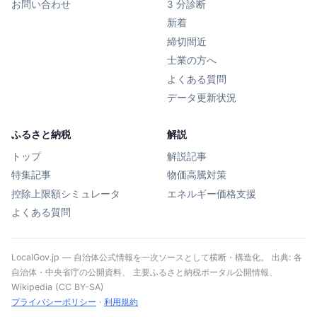
お問い合わせ
3 分診断
新着
締切間近
士業の方へ
よくある質問
データ更新状況
ふるさと納税
解説
トップ
解説記事
特集記事
物価高騰対策
控除上限額シミュレータ
エネルギー価格支援
よくある質問
LocalGov.jp — 自治体公式情報を一次ソースとして横断・構造化。 出典: 各
自治体・中央省庁の公開資料、 主要ふるさと納税ポータル公開情報、
Wikipedia (CC BY-SA)
プライバシーポリシー
·
利用規約