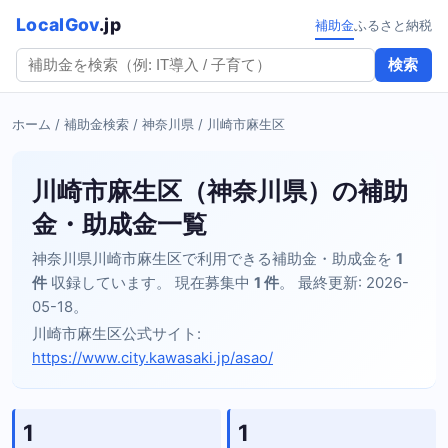
LocalGov
.jp
補助金
ふるさと納税
検索
ホーム
/
補助金検索
/
神奈川県
/ 川崎市麻生区
川崎市麻生区（神奈川県）の補助
金・助成金一覧
神奈川県川崎市麻生区で利用できる補助金・助成金を
1
件
収録しています。 現在募集中
1 件
。 最終更新: 2026-
05-18。
川崎市麻生区公式サイト:
https://www.city.kawasaki.jp/asao/
1
1