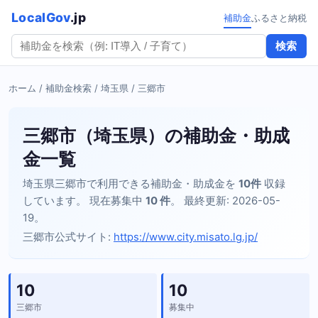
LocalGov
.jp
補助金
ふるさと納税
検索
ホーム
/
補助金検索
/
埼玉県
/ 三郷市
三郷市（埼玉県）の補助金・助成
金一覧
埼玉県三郷市で利用できる補助金・助成金を
10件
収録
しています。 現在募集中
10 件
。 最終更新: 2026-05-
19。
三郷市公式サイト:
https://www.city.misato.lg.jp/
10
10
三郷市
募集中