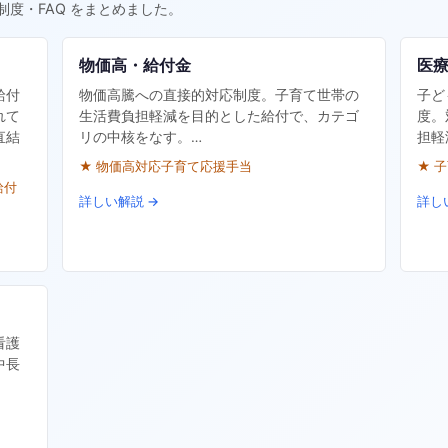
制度・FAQ をまとめました。
物価高・給付金
医
給付
物価高騰への直接的対応制度。子育て世帯の
子ど
れて
生活費負担軽減を目的とした給付で、カテゴ
度。
直結
リの中核をなす。…
担軽
★ 物価高対応子育て応援手当
★ 
給付
詳しい解説 →
詳し
看護
中長