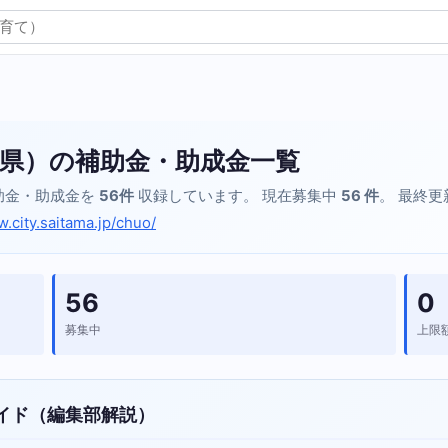
県）の補助金・助成金一覧
助金・助成金を
56件
収録しています。 現在募集中
56 件
。 最終更新
w.city.saitama.jp/chuo/
56
0
募集中
上限
イド（編集部解説）