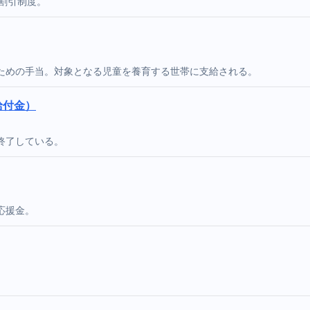
割引制度。
ための手当。対象となる児童を養育する世帯に支給される。
給付金）
終了している。
応援金。