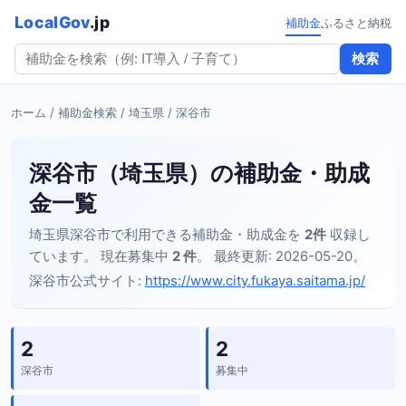
LocalGov
.jp
補助金
ふるさと納税
検索
ホーム
/
補助金検索
/
埼玉県
/ 深谷市
深谷市（埼玉県）の補助金・助成
金一覧
埼玉県深谷市で利用できる補助金・助成金を
2件
収録し
ています。 現在募集中
2 件
。 最終更新: 2026-05-20。
深谷市公式サイト:
https://www.city.fukaya.saitama.jp/
2
2
深谷市
募集中