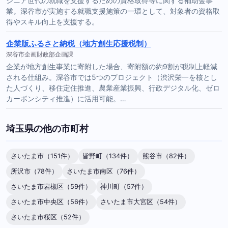
シニア世代の就職を支援するための資格取得等に関する補助金事
業。深谷市が実施する就職支援施策の一環として、対象者の資格取
得やスキル向上を支援する。
企業版ふるさと納税（地方創生応援税制）
深谷市企画財政部企画課
企業が地方創生事業に寄附した場合、寄附額の約9割が税制上軽減
される仕組み。深谷市では5つのプロジェクト（渋沢栄一を核とし
た人づくり、移住定住推進、農業産業振興、行政デジタル化、ゼロ
カーボンシティ推進）に活用可能。…
埼玉県の他の市町村
さいたま市（151件）
皆野町（134件）
熊谷市（82件）
所沢市（78件）
さいたま市南区（76件）
さいたま市岩槻区（59件）
神川町（57件）
さいたま市中央区（56件）
さいたま市大宮区（54件）
さいたま市桜区（52件）