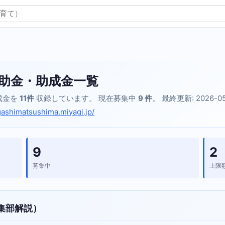
助金・助成金一覧
成金を
11件
収録しています。 現在募集中
9 件
。 最終更新: 2026-0
igashimatsushima.miyagi.jp/
9
2
募集中
上限
集部解説）