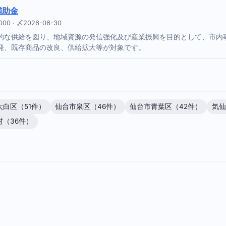
補助金
 · 〆2026-06-30
的な供給を図り、地域資源の発信強化及び産業振興を目的として、市内
発、既存商品の改良、供給拡大等が対象です。
太白区（51件）
仙台市泉区（46件）
仙台市青葉区（42件）
気仙
村（36件）