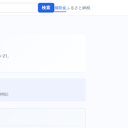
補助金
ふるさと納税
検索
5-21。
額明記