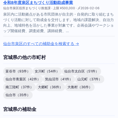
令和8年度泉区まちづくり活動助成事業
仙台市泉区役所まちづくり推進課 · 上限 ¥500,000 · 〆2026-02-06
泉区内に活動拠点がある市民団体が自主的・自発的に取り組むまち
づくり活動に対して助成金を交付します。地域の課題解決、自治力
向上、地域特色を活かした事業が対象です。企画会議やワークショ
ップ開催経費、調査経費、講師経費、…
仙台市泉区のすべての補助金を検索する →
宮城県の他の市町村
富谷市（93件）
女川町（54件）
仙台市太白区（51件）
仙台市青葉区（42件）
気仙沼市（41件）
山元町（37件）
南三陸町（37件）
大郷町（36件）
大衡村（36件）
仙台市（35件）
宮城県の補助金