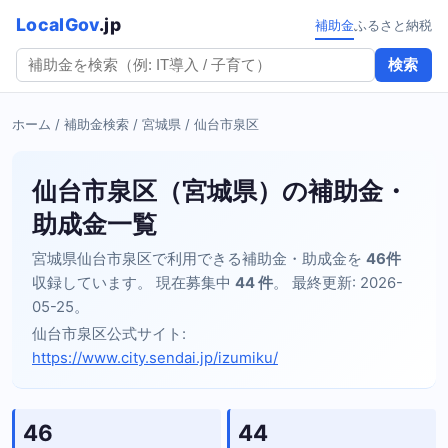
LocalGov
.jp
補助金
ふるさと納税
検索
ホーム
/
補助金検索
/
宮城県
/ 仙台市泉区
仙台市泉区（宮城県）の補助金・
助成金一覧
宮城県仙台市泉区で利用できる補助金・助成金を
46件
収録しています。 現在募集中
44 件
。 最終更新: 2026-
05-25。
仙台市泉区公式サイト:
https://www.city.sendai.jp/izumiku/
46
44