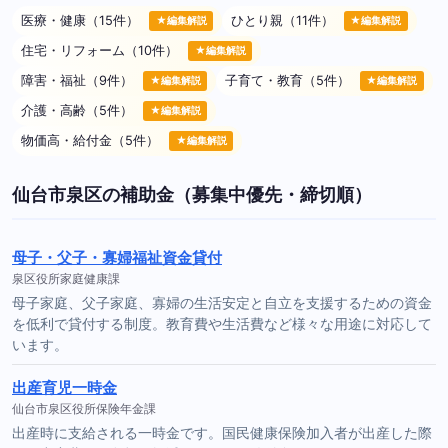
医療・健康（15件）
ひとり親（11件）
★編集解説
★編集解説
住宅・リフォーム（10件）
★編集解説
障害・福祉（9件）
子育て・教育（5件）
★編集解説
★編集解説
介護・高齢（5件）
★編集解説
物価高・給付金（5件）
★編集解説
仙台市泉区の補助金（募集中優先・締切順）
母子・父子・寡婦福祉資金貸付
泉区役所家庭健康課
母子家庭、父子家庭、寡婦の生活安定と自立を支援するための資金
を低利で貸付する制度。教育費や生活費など様々な用途に対応して
います。
出産育児一時金
仙台市泉区役所保険年金課
出産時に支給される一時金です。国民健康保険加入者が出産した際