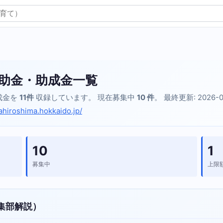
助金・助成金一覧
成金を
11件
収録しています。 現在募集中
10 件
。 最終更新: 2026-0
tahiroshima.hokkaido.jp/
10
1
募集中
上限
集部解説）