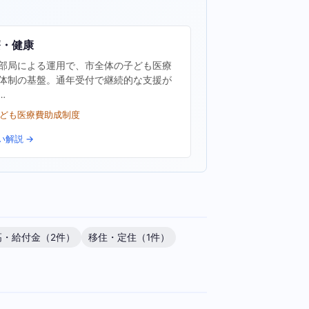
療・健康
部局による運用で、市全体の子ども医療
体制の基盤。通年受付で継続的な支援が
…
子ども医療費助成制度
い解説 →
高・給付金（2件）
移住・定住（1件）