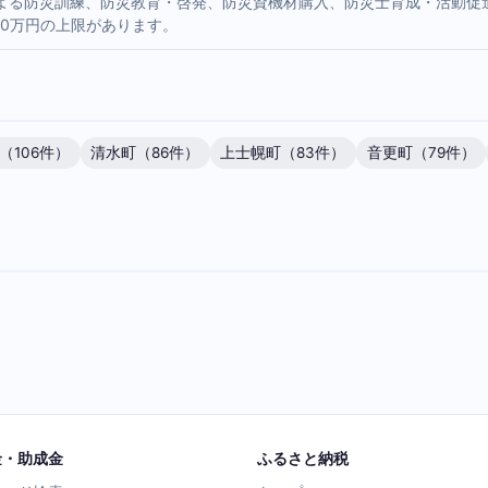
よる防災訓練、防災教育・啓発、防災資機材購入、防災士育成・活動促
20万円の上限があります。
（106件）
清水町（86件）
上士幌町（83件）
音更町（79件）
金・助成金
ふるさと納税