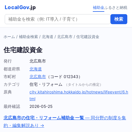
LocalGov
.jp
補助金
ふるさと納税
検索
ホーム
/
補助金検索
/
北海道
/
北広島市
/
住宅建設資金
住宅建設資金
発行
北広島市
都道府県
北海道
市町村
北広島市
（コード 012343）
カテゴリ
住宅・リフォーム
（タイトルからの推定）
原典
city.kitahiroshima.hokkaido.jp/hotnews/lifeevent/6.h
tml
最終確認
2026-05-25
北広島市の住宅・リフォーム補助金 一覧
— 同分野の制度を集
約・編集解説あり →