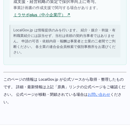
成支援・経営戦略の策定で採択率向上に寄与。
事業計画書の作成支援で関与する場合があります。
ミラサポplus（中小企業庁） ↗
LocalGov.jp は情報提供のみを行います。 紹介・媒介・斡旋・有
料職業紹介には該当せず、当社は依頼の契約当事者ではありませ
ん。 申請の可否・依頼内容・報酬は事業者と士業の二者間でご判
断ください。 各士業の連合会会員検索で個別事務所をお選びくだ
さい。
このページの情報は LocalGov.jp が公式ソースから取得・整理したもの
です。 詳細・最新情報は上記「原典」リンクの公式ページをご確認くだ
さい。 公式ページが移動・閉鎖されている場合は
お問い合わせ
くださ
い。