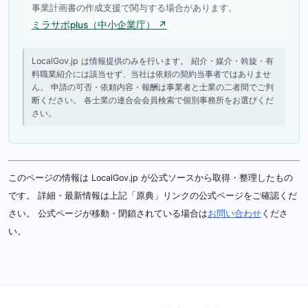
事業計画書の作成支援で関与する場合があります。
ミラサポplus（中小企業庁） ↗
LocalGov.jp は情報提供のみを行います。 紹介・媒介・斡旋・有
料職業紹介には該当せず、当社は依頼の契約当事者ではありませ
ん。 申請の可否・依頼内容・報酬は事業者と士業の二者間でご判
断ください。 各士業の連合会会員検索で個別事務所をお選びくだ
さい。
このページの情報は LocalGov.jp が公式ソースから取得・整理したもの
です。 詳細・最新情報は上記「原典」リンクの公式ページをご確認くだ
さい。 公式ページが移動・閉鎖されている場合は
お問い合わせ
くださ
い。