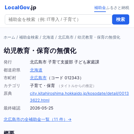
LocalGov
.jp
補助金
ふるさと納税
検索
ホーム
/
補助金検索
/
北海道
/
北広島市
/
幼児教育・保育の無償化
幼児教育・保育の無償化
発行
北広島市 子育て支援部 子ども家庭課
都道府県
北海道
市町村
北広島市
（コード 012343）
カテゴリ
子育て・保育
（タイトルからの推定）
原典
city.kitahiroshima.hokkaido.jp/kosodate/detail/0013
3622.html
最終確認
2026-05-25
北広島市の全補助金一覧（11 件）→
概要