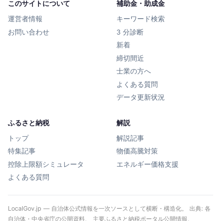
このサイトについて
補助金・助成金
運営者情報
キーワード検索
お問い合わせ
3 分診断
新着
締切間近
士業の方へ
よくある質問
データ更新状況
ふるさと納税
解説
トップ
解説記事
特集記事
物価高騰対策
控除上限額シミュレータ
エネルギー価格支援
よくある質問
LocalGov.jp — 自治体公式情報を一次ソースとして横断・構造化。 出典: 各
自治体・中央省庁の公開資料、 主要ふるさと納税ポータル公開情報、