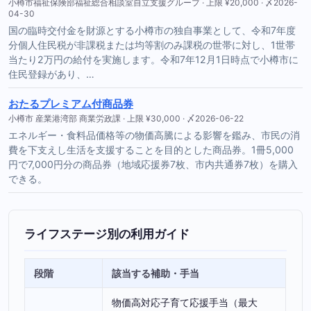
小樽市福祉保険部福祉総合相談室自立支援グループ · 上限 ¥20,000 · 〆2026-
04-30
国の臨時交付金を財源とする小樽市の独自事業として、令和7年度
分個人住民税が非課税または均等割のみ課税の世帯に対し、1世帯
当たり2万円の給付を実施します。令和7年12月1日時点で小樽市に
住民登録があり、…
おたるプレミアム付商品券
小樽市 産業港湾部 商業労政課 · 上限 ¥30,000 · 〆2026-06-22
エネルギー・食料品価格等の物価高騰による影響を鑑み、市民の消
費を下支えし生活を支援することを目的とした商品券。1冊5,000
円で7,000円分の商品券（地域応援券7枚、市内共通券7枚）を購入
できる。
ライフステージ別の利用ガイド
段階
該当する補助・手当
物価高対応子育て応援手当（最大