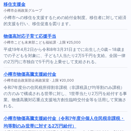
移住支援金
小樽市企画政策グループ
小樽市への移住を支援するための給付金制度。移住者に対して経済
的支援を行い、移住促進を図ります。
物価高対応子育て応援手当
小樽市こども未来部こども福祉課 · 上限 ¥25,000
平成19年4月2日から令和8年3月31日までに出生した0歳～18歳ま
での子どもを対象に、子ども1人当たり2万5千円を支給。全国一律
の2万円に市独自で5千円を上乗せして支給される。
小樽市物価高騰支援給付金
小樽市総合政策部企画政策室 · 上限 ¥20,000
令和7年度分の住民税所得割非課税（非課税及び均等割のみ課税）
の方のみで構成される世帯に対し、1世帯当たり2万円を給付する事
業。物価高騰対応重点支援地方創生臨時交付金等を活用して実施さ
れる。
小樽市物価高騰支援給付金（令和7年度分個人住民税非課税・
均等割のみ世帯に対する2万円給付）