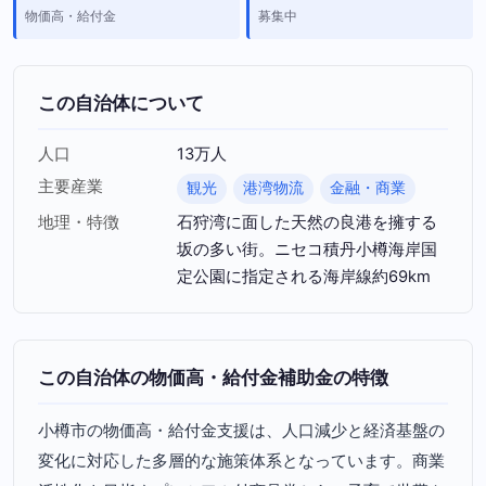
物価高・給付金
募集中
この自治体について
人口
13万人
主要産業
観光
港湾物流
金融・商業
地理・特徴
石狩湾に面した天然の良港を擁する
坂の多い街。ニセコ積丹小樽海岸国
定公園に指定される海岸線約69km
この自治体の物価高・給付金補助金の特徴
小樽市の物価高・給付金支援は、人口減少と経済基盤の
変化に対応した多層的な施策体系となっています。商業