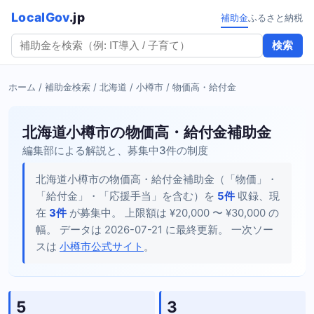
LocalGov
.jp
補助金
ふるさと納税
検索
ホーム
/
補助金検索
/
北海道
/
小樽市
/ 物価高・給付金
北海道小樽市の物価高・給付金補助金
編集部による解説と、募集中3件の制度
北海道小樽市の物価高・給付金補助金（「物価」・
「給付金」・「応援手当」を含む）を
5件
収録、現
在
3件
が募集中。 上限額は ¥20,000 〜 ¥30,000 の
幅。 データは 2026-07-21 に最終更新。 一次ソー
スは
小樽市公式サイト
。
5
3