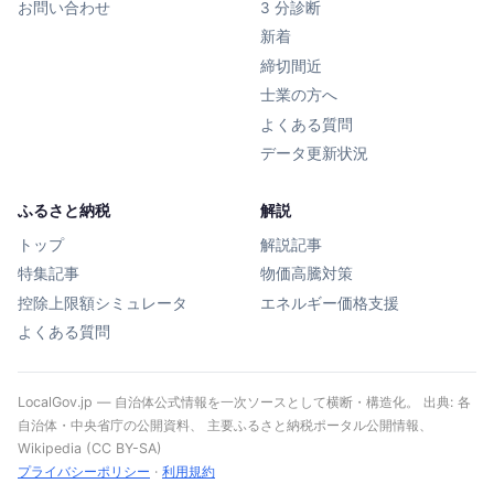
お問い合わせ
3 分診断
新着
締切間近
士業の方へ
よくある質問
データ更新状況
ふるさと納税
解説
トップ
解説記事
特集記事
物価高騰対策
控除上限額シミュレータ
エネルギー価格支援
よくある質問
LocalGov.jp — 自治体公式情報を一次ソースとして横断・構造化。 出典: 各
自治体・中央省庁の公開資料、 主要ふるさと納税ポータル公開情報、
Wikipedia (CC BY-SA)
プライバシーポリシー
·
利用規約