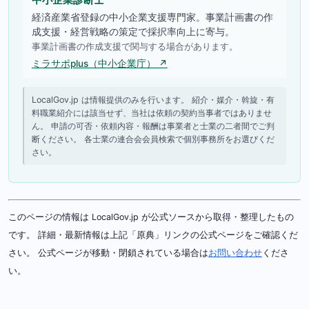
経済産業省登録の中小企業支援専門家。事業計画書の作
成支援・経営戦略の策定で採択率向上に寄与。
事業計画書の作成支援で関与する場合があります。
ミラサポplus（中小企業庁） ↗
LocalGov.jp は情報提供のみを行います。 紹介・媒介・斡旋・有
料職業紹介には該当せず、当社は依頼の契約当事者ではありませ
ん。 申請の可否・依頼内容・報酬は事業者と士業の二者間でご判
断ください。 各士業の連合会会員検索で個別事務所をお選びくだ
さい。
このページの情報は LocalGov.jp が公式ソースから取得・整理したもの
です。 詳細・最新情報は上記「原典」リンクの公式ページをご確認くだ
さい。 公式ページが移動・閉鎖されている場合は
お問い合わせ
くださ
い。