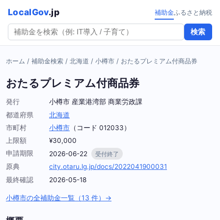
LocalGov
.jp
補助金
ふるさと納税
検索
ホーム
/
補助金検索
/
北海道
/
小樽市
/
おたるプレミアム付商品券
おたるプレミアム付商品券
発行
小樽市 産業港湾部 商業労政課
都道府県
北海道
市町村
小樽市
（コード 012033）
上限額
¥30,000
申請期限
2026-06-22
受付終了
原典
city.otaru.lg.jp/docs/2022041900031
最終確認
2026-05-18
小樽市の全補助金一覧（13 件）→