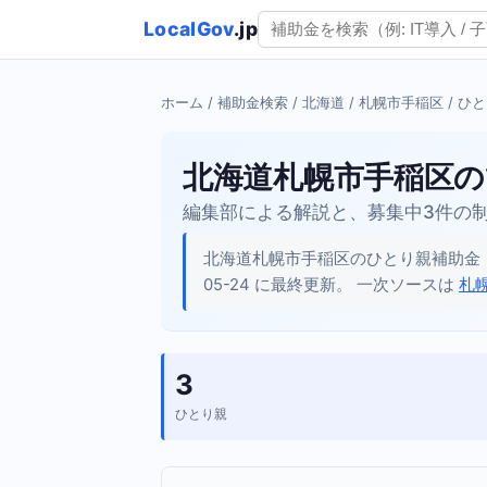
LocalGov
.jp
ホーム
/
補助金検索
/
北海道
/
札幌市手稲区
/ ひ
北海道札幌市手稲区の
編集部による解説と、募集中3件の
北海道札幌市手稲区のひとり親補助金
05-24 に最終更新。 一次ソースは
札
3
ひとり親