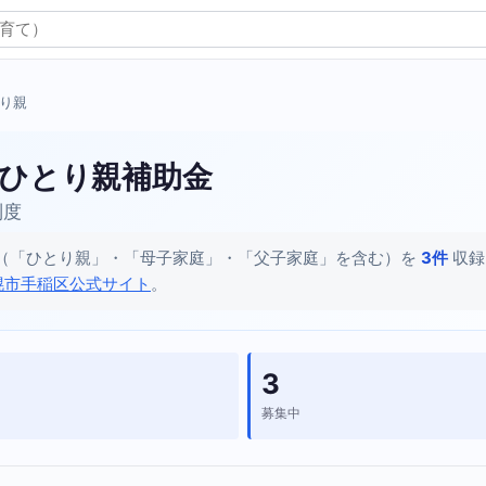
とり親
ひとり親補助金
制度
（「ひとり親」・「母子家庭」・「父子家庭」を含む）を
3件
収録
幌市手稲区公式サイト
。
3
募集中