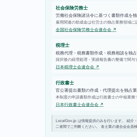
社会保険労務士
労働社会保険諸法令に基づく書類作成を独
雇用関連の助成金は社労士の独占業務領域に
全国社会保険労務士会連合会 ↗
税理士
税務代理・税務書類作成・税務相談を独占
採択後の経理処理・実績報告書の整備で関与
日本税理士会連合会 ↗
行政書士
官公署提出書類の作成・代理提出を独占業
本制度の申請書類作成は行政書士の中核業務
日本行政書士会連合会 ↗
LocalGov.jp は情報提供のみを行います
二者間でご判断ください。 各士業の連合会会員