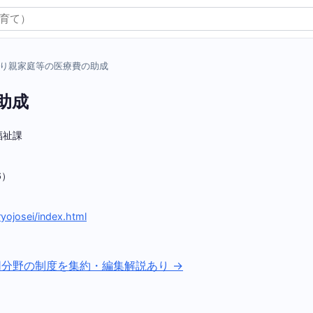
り親家庭等の医療費の助成
助成
福祉課
6）
）
ryojosei/index.html
同分野の制度を集約・編集解説あり →