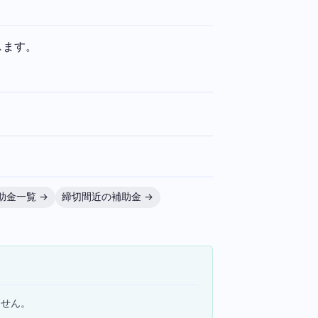
します。
助金一覧 →
締切間近の補助金 →
ません。