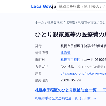
LocalGov
.jp
ホーム
/
補助金検索
/
北海道
/
札幌市手稲区
/
ひと
ひとり親家庭等の医療費の
発行
札幌市手稲区保健福祉部保健
都道府県
北海道
市町村
札幌市手稲区
（コード 01109
カテゴリ
ひとり親
（タイトルからの推定
原典
city.sapporo.jp/hoken-iryo/i
最終確認
2026-05-24
札幌市手稲区のひとり親補助金 一覧
— 
札幌市手稲区の全補助金一覧（38 件）→