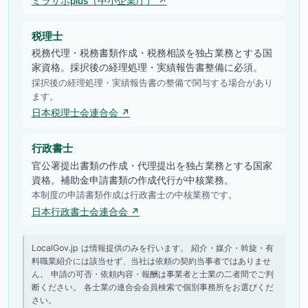
ミラサポplus（中小企業庁） ↗
税理士
税務代理・税務書類作成・税務相談を独占業務とする国
家資格。採択後の経理処理・実績報告書整備に必須。
採択後の経理処理・実績報告書の整備で関与する場合があり
ます。
日本税理士会連合会 ↗
行政書士
官公署提出書類の作成・代理提出を独占業務とする国家
資格。補助金申請書類の作成代行が中核業務。
本制度の申請書類作成は行政書士の中核業務です。
日本行政書士会連合会 ↗
LocalGov.jp は情報提供のみを行います。 紹介・媒介・斡旋・有
料職業紹介には該当せず、当社は依頼の契約当事者ではありませ
ん。 申請の可否・依頼内容・報酬は事業者と士業の二者間でご判
断ください。 各士業の連合会会員検索で個別事務所をお選びくだ
さい。