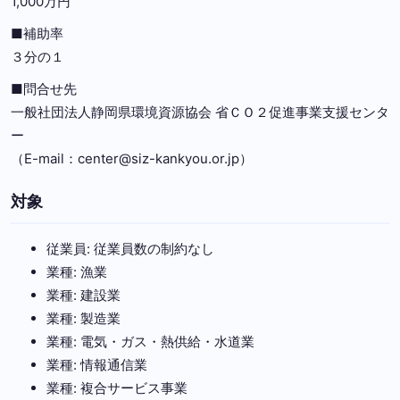
1,000万円
■補助率
３分の１
■問合せ先
一般社団法人静岡県環境資源協会 省ＣＯ２促進事業支援センタ
ー
（E-mail：center@siz-kankyou.or.jp）
対象
従業員: 従業員数の制約なし
業種: 漁業
業種: 建設業
業種: 製造業
業種: 電気・ガス・熱供給・水道業
業種: 情報通信業
業種: 複合サービス事業