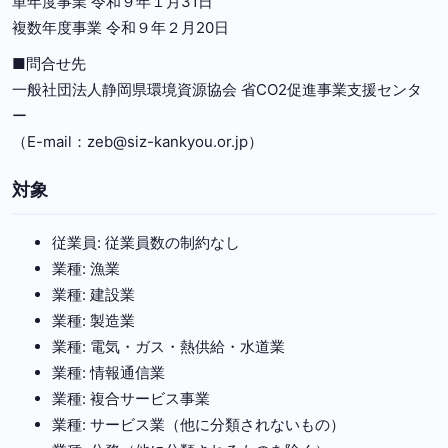
単年度事業 令和９年１月31日
複数年度事業 令和９年２月20日
■問合せ先
一般社団法人静岡県環境資源協会 省CO2促進事業支援センタ
ー
（E-mail：zeb@siz-kankyou.or.jp）
対象
従業員: 従業員数の制約なし
業種: 漁業
業種: 建設業
業種: 製造業
業種: 電気・ガス・熱供給・水道業
業種: 情報通信業
業種: 複合サービス事業
業種: サービス業（他に分類されないもの）