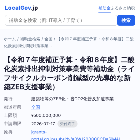
LocalGov
.jp
補助金
ふるさと納税
検索
ホーム
/
補助金検索
/
全国
/
【令和７年度補正予算・令和８年度】二酸
化炭素排出抑制対策事業…
【令和７年度補正予算・令和８年度】二酸
化炭素排出抑制対策事業費等補助金（ライ
フサイクルカーボン削減型の先導的な新
築ZEB支援事業）
発行
建築物等のZEB化・省CO2化普及加速事業
都道府県
全国
上限額
¥500,000,000
申請期限
2026-07-17
受付終了
原典
jgrants-
portal.go.jp/subsidy/a0WJ200000CDaSjMAL