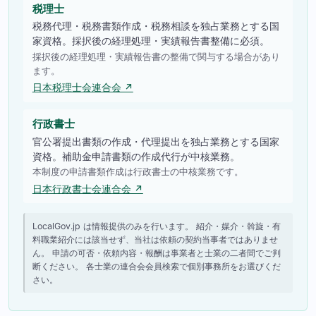
税理士
税務代理・税務書類作成・税務相談を独占業務とする国
家資格。採択後の経理処理・実績報告書整備に必須。
採択後の経理処理・実績報告書の整備で関与する場合があり
ます。
日本税理士会連合会 ↗
行政書士
官公署提出書類の作成・代理提出を独占業務とする国家
資格。補助金申請書類の作成代行が中核業務。
本制度の申請書類作成は行政書士の中核業務です。
日本行政書士会連合会 ↗
LocalGov.jp は情報提供のみを行います。 紹介・媒介・斡旋・有
料職業紹介には該当せず、当社は依頼の契約当事者ではありませ
ん。 申請の可否・依頼内容・報酬は事業者と士業の二者間でご判
断ください。 各士業の連合会会員検索で個別事務所をお選びくだ
さい。