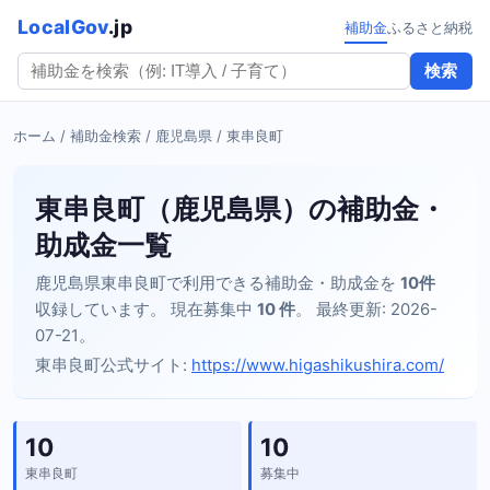
LocalGov
.jp
補助金
ふるさと納税
検索
ホーム
/
補助金検索
/
鹿児島県
/ 東串良町
東串良町（鹿児島県）の補助金・
助成金一覧
鹿児島県東串良町で利用できる補助金・助成金を
10件
収録しています。 現在募集中
10 件
。 最終更新: 2026-
07-21。
東串良町公式サイト:
https://www.higashikushira.com/
10
10
東串良町
募集中