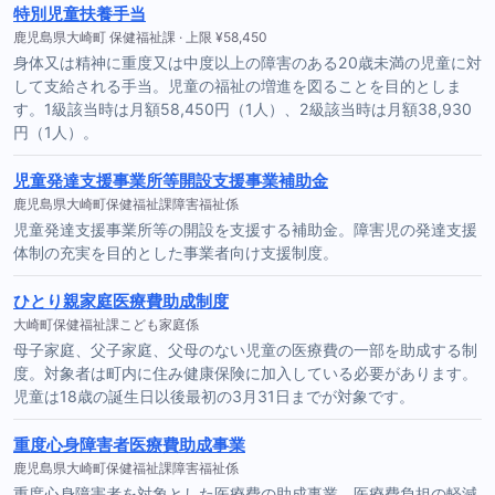
特別児童扶養手当
鹿児島県大崎町 保健福祉課 · 上限 ¥58,450
身体又は精神に重度又は中度以上の障害のある20歳未満の児童に対
して支給される手当。児童の福祉の増進を図ることを目的としま
す。1級該当時は月額58,450円（1人）、2級該当時は月額38,930
円（1人）。
児童発達支援事業所等開設支援事業補助金
鹿児島県大崎町保健福祉課障害福祉係
児童発達支援事業所等の開設を支援する補助金。障害児の発達支援
体制の充実を目的とした事業者向け支援制度。
ひとり親家庭医療費助成制度
大崎町保健福祉課こども家庭係
母子家庭、父子家庭、父母のない児童の医療費の一部を助成する制
度。対象者は町内に住み健康保険に加入している必要があります。
児童は18歳の誕生日以後最初の3月31日までが対象です。
重度心身障害者医療費助成事業
鹿児島県大崎町保健福祉課障害福祉係
重度心身障害者を対象とした医療費の助成事業。医療費負担の軽減