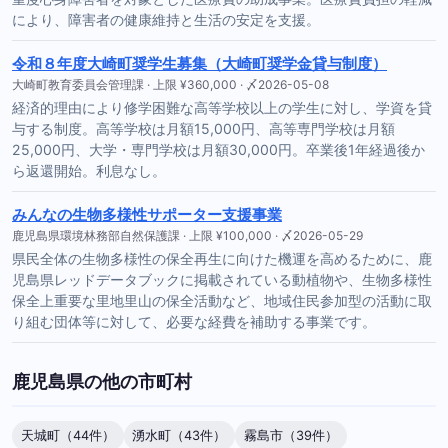
により、障害者の健康維持と生活の安定を支援。
令和８年度大崎町奨学生募集（大崎町奨学金貸与制度）
大崎町教育委員会管理課 · 上限 ¥360,000 · 〆2026-05-08
経済的理由により修学困難な高等学校以上の学生に対し、学資を貸
与する制度。高等学校は月額15,000円、高等専門学校は月額
25,000円、大学・専門学校は月額30,000円。卒業後1年経過後か
ら返還開始。利息なし。
みんなの生物多様性サポーター支援事業
鹿児島県環境林務部自然保護課 · 上限 ¥100,000 · 〆2026-05-29
県民全体の生物多様性の保全再生に向けた機運を高めるために、鹿
児島県レッドデータブックに掲載されている動植物や、生物多様性
保全上重要な里地里山の保全活動など、地域住民参加型の活動に取
り組む団体等に対して、必要な経費を補助する事業です。
鹿児島県の他の市町村
天城町（44件）
湧水町（43件）
霧島市（39件）