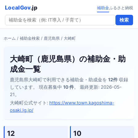
LocalGov
.jp
補助金
ふるさと納税
検索
ホーム
/
補助金検索
/
鹿児島県
/ 大崎町
大崎町（鹿児島県）の補助金・助
成金一覧
鹿児島県大崎町で利用できる補助金・助成金を
12件
収録
しています。 現在募集中
10 件
。 最終更新: 2026-05-
21。
大崎町公式サイト:
https://www.town.kagoshima-
osaki.lg.jp/
12
10