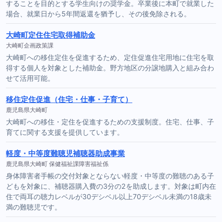
することを目的とする学生向けの奨学金。卒業後に本町で就業した
場合、就業日から5年間返還を猶予し、その後免除される。
大崎町定住住宅取得補助金
大崎町企画政策課
大崎町への移住定住を促進するため、定住促進住宅用地に住宅を取
得する個人を対象とした補助金。野方地区の分譲地購入と組み合わ
せて活用可能。
移住定住促進（住宅・仕事・子育て）
鹿児島県大崎町
大崎町への移住・定住を促進するための支援制度。住宅、仕事、子
育てに関する支援を提供しています。
軽度・中等度難聴児補聴器助成事業
鹿児島県大崎町 保健福祉課障害福祉係
身体障害者手帳の交付対象とならない軽度・中等度の難聴のある子
どもを対象に、補聴器購入費の3分の2を助成します。対象は町内在
住で両耳の聴力レベルが30デシベル以上70デシベル未満の18歳未
満の難聴児です。