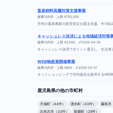
畜産飼料高騰対策支援事業
薩摩川内市 · 上限 ¥750,000
市内の畜産農家の経営安定を図る支援。牛1頭以
キャッシュレス決済による地域経済対策
薩摩川内市 · 上限 ¥3,000 · 〆2026-04-30
キャッシュレス決済でポイント還元し、生活者と事
WEB物産展開催事業
薩摩川内市 · 上限 ¥800 · 〆2026-05-31
ネットショッピングで市内産品を販売するWEB物
鹿児島県の他の市町村
天城町（44件）
湧水町（43件）
霧島市
志布志市（33件）
龍郷町（29件）