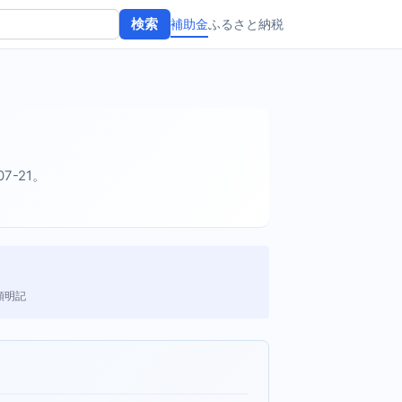
補助金
ふるさと納税
検索
07-21。
額明記