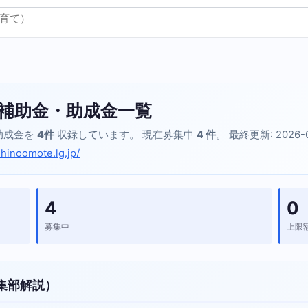
補助金・助成金一覧
助成金を
4件
収録しています。 現在募集中
4 件
。 最終更新: 2026-
shinoomote.lg.jp/
4
0
募集中
上限
集部解説）