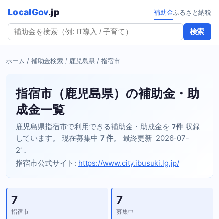
LocalGov
.jp
補助金
ふるさと納税
検索
ホーム
/
補助金検索
/
鹿児島県
/ 指宿市
指宿市（鹿児島県）の補助金・助
成金一覧
鹿児島県指宿市で利用できる補助金・助成金を
7件
収録
しています。 現在募集中
7 件
。 最終更新: 2026-07-
21。
指宿市公式サイト:
https://www.city.ibusuki.lg.jp/
7
7
指宿市
募集中